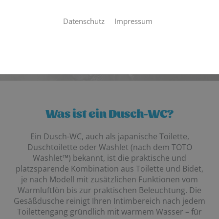
Genießen Sie echte Sauberkeit und Komfort –
egal für welches Alter!
Datenschutz
Impressum
Jetzt Angebot anfragen
Was ist ein Dusch-WC?
Ein Dusch-WC, auch als japanische Toilette,
Duschtoilette oder Washlet (nach dem TOTO
Washlet™) bekannt, ist die praktische und
platzsparende Kombination aus Toilette und Bidet,
je nach Modell mit zusätzlichen Funktionen vom
Warmluftfön bis zur praktischen Beleuchtung. Die
Gesäßdusche reinigt Ihren Intimbereich nach jedem
Toilettengang gründlich mit warmem Wasser – für