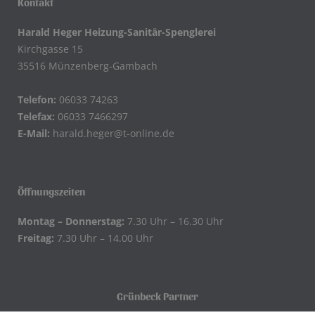
Kontakt
Harald Heger Heizung-Sanitär-Spenglerei
Kirchgasse 15
35516 Münzenberg-Gambach
Telefon:
06033 74263
Telefax:
06033 7466297
E-Mail:
harald.heger@t-online.de
Öffnungszeiten
Montag – Donnerstag:
7.30 Uhr – 16.30 Uhr
Freitag:
7.30 Uhr – 14.00 Uhr
Grünbeck Partner