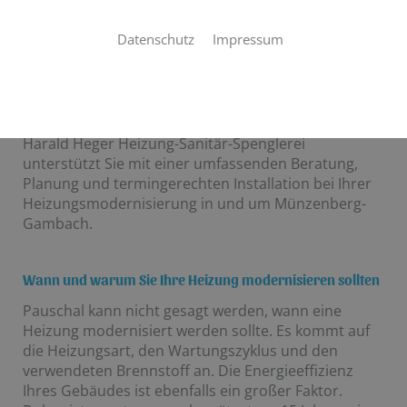
Zuverlässige Wärme, jederzeit
Datenschutz
Impressum
Eine Heizungsmodernisierung ist eine Investition,
die einerseits wohlüberlegt, andererseits nicht
aufgeschoben werden sollte. Nach 15 Jahren sollte
eine Modernisierung in Betracht gezogen werden,
bei 30 Jahre alten Anlagen ist sie sogar Pflicht.
Harald Heger Heizung-Sanitär-Spenglerei
unterstützt Sie mit einer umfassenden Beratung,
Planung und termingerechten Installation bei Ihrer
Heizungsmodernisierung in und um Münzenberg-
Gambach.
Wann und warum Sie Ihre Heizung modernisieren sollten
Pauschal kann nicht gesagt werden, wann eine
Heizung modernisiert werden sollte. Es kommt auf
die Heizungsart, den Wartungszyklus und den
verwendeten Brennstoff an. Die Energieeffizienz
Ihres Gebäudes ist ebenfalls ein großer Faktor.